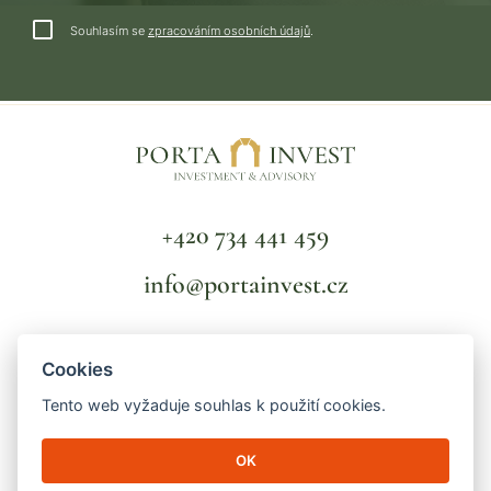
Souhlasím se
zpracováním osobních údajů
.
+420 734 441 459
info@portainvest.cz
FAQ
Cookies
OBCHODNÍ PODMÍNKY
GDPR
Tento web vyžaduje souhlas k použití cookies.
OK
© 2026 Porta Invest | Lucemburská 2136/16
130 00 Praha 3 - Vinohrady | IČ: 04998391 | Spisová značka: C