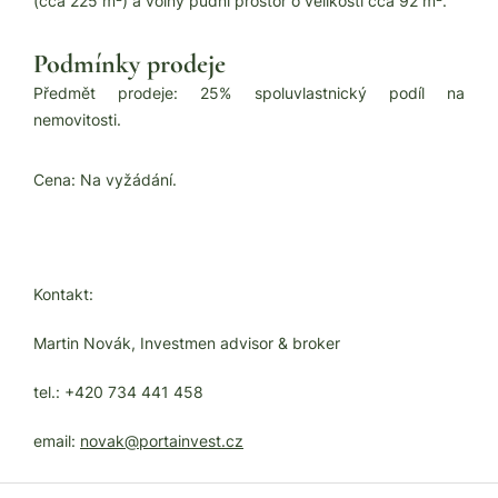
(cca 225 m²) a volný půdní prostor o velikosti cca 92 m².
Podmínky prodeje
Předmět prodeje: 25% spoluvlastnický podíl na
nemovitosti.
Cena: Na vyžádání.
Kontakt:
Martin Novák, Investmen advisor & broker
tel.: +420 734 441 458
email:
novak@portainvest.cz